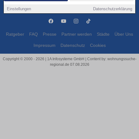
Friedberg (Hessen)
Friedberg (Hessen)
Einstellungen
Datenschutzerklärung
Ratgeber
FAQ
Presse
Partner werden
Städte
Über Uns
Impressum
Datenschutz
Cookies
Copyright © 2000 - 2026 | 1A Infosysteme GmbH | Content by: wohnungssuche-
regional.de 07.08.2026