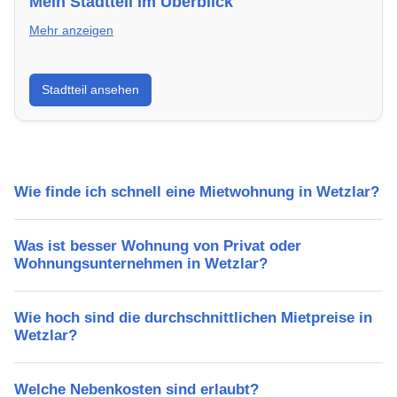
Mein Stadtteil im Überblick
Mehr anzeigen
Erfahre mehr über deinen Stadtteil in Wetzlar:
Stadtteil ansehen
Lebensqualität, Verkehrsanbindung, Schulen,
Freizeitmöglichkeiten und Mietpreise.
Wie finde ich schnell eine Mietwohnung in Wetzlar?
Was ist besser Wohnung von Privat oder
Wohnungsunternehmen in Wetzlar?
Wie hoch sind die durchschnittlichen Mietpreise in
Wetzlar?
Welche Nebenkosten sind erlaubt?