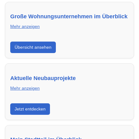
Große Wohnungsunternehmen im Überblick
Mehr anzeigen
Hier findest du die wichtigsten Anbieter in Wetzlar –
Übersicht ansehen
von Genossenschaften bis zu privaten Vermietern.
Aktuelle Neubauprojekte
Mehr anzeigen
Entdecke Neubauprojekte in Wetzlar – modern,
Jetzt entdecken
energieeffizient und sofort bezugsfertig.